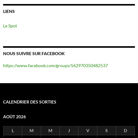
LIENS
Le Spot
NOUS SUIVRE SUR FACEBOOK
https://www.facebook.com/groups/562970350482537
CALENDRIER DES SORTIES
AOÛT 2026
L
M
M
J
V
S
D