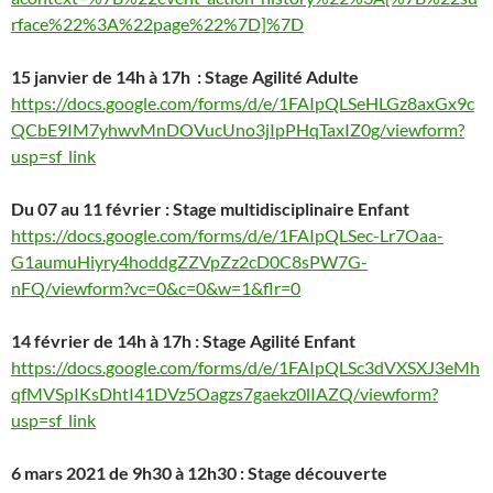
rface%22%3A%22page%22%7D]%7D
15 janvier de 14h à 17h : Stage Agilité Adulte
https://docs.google.com/forms/d/e/1FAIpQLSeHLGz8axGx9c
QCbE9IM7yhwvMnDOVucUno3jIpPHqTaxIZ0g/viewform?
usp=sf_link
Du 07 au 11 février : Stage multidisciplinaire Enfant
https://docs.google.com/forms/d/e/1FAIpQLSec-Lr7Oaa-
G1aumuHiyry4hoddgZZVpZz2cD0C8sPW7G-
nFQ/viewform?vc=0&c=0&w=1&flr=0
14 février de 14h à 17h : Stage Agilité Enfant
https://docs.google.com/forms/d/e/1FAIpQLSc3dVXSXJ3eMh
qfMVSpIKsDhtI41DVz5Oagzs7gaekz0lIAZQ/viewform?
usp=sf_link
6 mars 2021 de 9h30 à 12h30 : Stage découverte