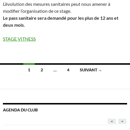
L’évolution des mesures sanitaires peut nous amener à
modifier l’organisation de ce stage.
Le pass sanitaire sera demandé pour les plus de 12 ans et
deux mois.
STAGE VITNESS
Navigation
1
2
…
4
SUIVANT →
des
articles
AGENDA DU CLUB
<
>