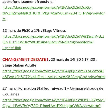
approfondissement freestyle
–
https://docs.google.com/forms/d/e/1FAIpQLSdDdXk-
tb9ZiIZrhpNpKdTf0_8_iVbg_41m98Cm72B4_G_PWg/viewfor
m
13 mars de 9h30 à 17h : Stage Vitness
https://docs.google.com/forms/d/e/1FAIpQLSdWij1SschNBzt
Qn_E_zhi1W0aYWtBz8AyPvjaqvP6RdII7sg/viewform?
usp=sf_link
CHANGEMENT DE DATE !
: 20 mars de 14h30 à 17h30 :
Stage Slalom Adulte
https://docs.google.com/forms/d/e/1FAIpQLSdmZL6Gozfy4T
o8FwAkFo8C79N4HDmLL6VLnu6xAK823mpGqA/viewform
27 mars : Formation Staffeur niveau 1
– Gymnase Braque de
Coulaines
https://docs.google.com/forms/d/e/1FAIpQLScdNeU_X7g6rqI
Ogw_-HWVBvYy73O_PJmgUw1PXkHgtarV6fA/viewform?