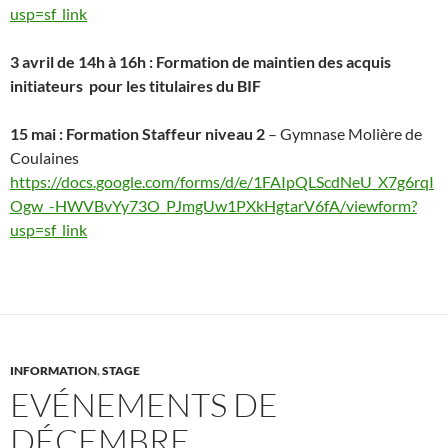
usp=sf_link
3 avril de 14h à 16h : Formation de maintien des acquis
initiateurs pour les titulaires du BIF
15 mai : Formation Staffeur niveau 2
– Gymnase Molière de
Coulaines
https://docs.google.com/forms/d/e/1FAIpQLScdNeU_X7g6rqI
Ogw_-HWVBvYy73O_PJmgUw1PXkHgtarV6fA/viewform?
usp=sf_link
INFORMATION
,
STAGE
EVÉNEMENTS DE
DÉCEMBRE