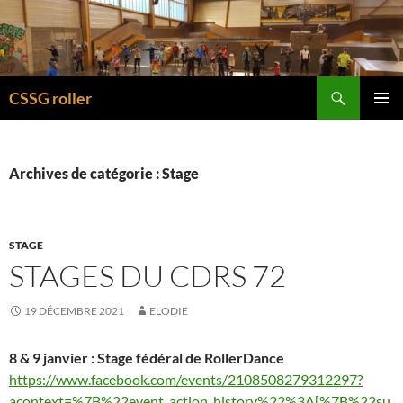
Recherche
CSSG roller
ALLER
MENU
AU
PRINCI
CONTENU
Archives de catégorie : Stage
STAGE
STAGES DU CDRS 72
19 DÉCEMBRE 2021
ELODIE
8 & 9 janvier : Stage fédéral de RollerDance
https://www.facebook.com/events/2108508279312297?
acontext=%7B%22event_action_history%22%3A[%7B%22su