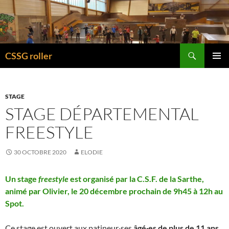
Recherche
CSSG roller
ALLER
MENU
AU
PRINCI
CONTENU
STAGE
STAGE DÉPARTEMENTAL
FREESTYLE
30 OCTOBRE 2020
ELODIE
Un stage
freestyle
est organisé par la C.S.F. de la Sarthe,
animé par Olivier, le 20 décembre prochain de 9h45 à 12h au
Spot.
Ce stage est ouvert aux patineur·ses
âgé·es de plus de 11 ans
,