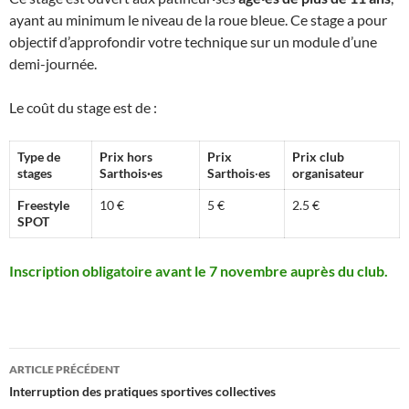
ayant au minimum le niveau de la roue bleue. Ce stage a pour
objectif d’approfondir votre technique sur un module d’une
demi-journée.
Le coût du stage est de :
Type de
Prix hors
Prix
Prix club
stages
Sarthois·es
Sarthois
·
es
organisateur
Freestyle
10 €
5 €
2.5 €
SPOT
Inscription obligatoire avant le 7 novembre auprès du club.
Navigation
ARTICLE PRÉCÉDENT
des
Interruption des pratiques sportives collectives