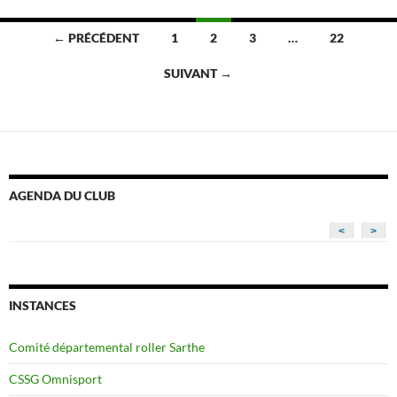
Navigation
← PRÉCÉDENT
1
2
3
…
22
des
SUIVANT →
articles
AGENDA DU CLUB
<
>
INSTANCES
Comité départemental roller Sarthe
CSSG Omnisport