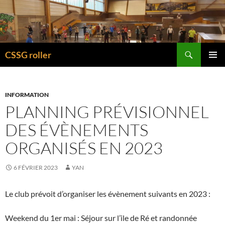
Recherche
CSSG roller
ALLER
MENU
AU
PRINCI
CONTENU
INFORMATION
PLANNING PRÉVISIONNEL
DES ÉVÈNEMENTS
ORGANISÉS EN 2023
6 FÉVRIER 2023
YAN
Le club prévoit d’organiser les évènement suivants en 2023 :
Weekend du 1er mai : Séjour sur l’ile de Ré et randonnée