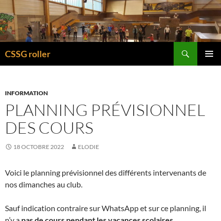
Recherche
CSSG roller
ALLER
MENU
AU
PRINCI
CONTENU
INFORMATION
PLANNING PRÉVISIONNEL
DES COURS
18 OCTOBRE 2022
ELODIE
Voici le planning prévisionnel des différents intervenants de
nos dimanches au club.
Sauf indication contraire sur WhatsApp et sur ce planning, il
n’y a
pas de cours pendant les vacances scolaires
.