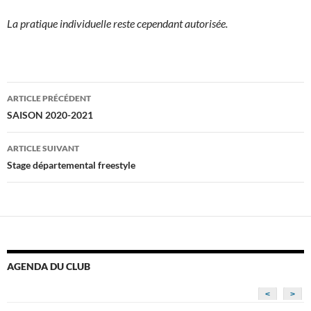
La pratique individuelle reste cependant autorisée.
Navigation
ARTICLE PRÉCÉDENT
des
SAISON 2020-2021
articles
ARTICLE SUIVANT
Stage départemental freestyle
AGENDA DU CLUB
<
>