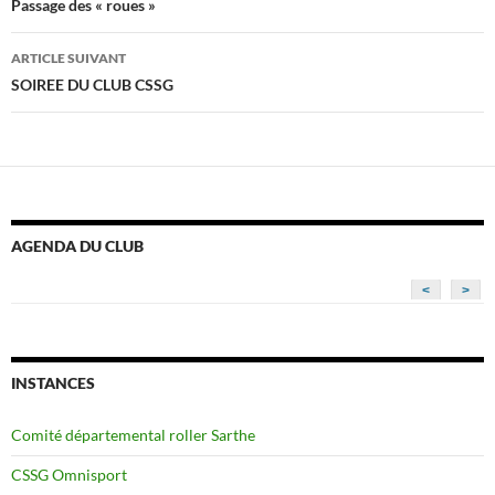
des
Passage des « roues »
articles
ARTICLE SUIVANT
SOIREE DU CLUB CSSG
AGENDA DU CLUB
<
>
INSTANCES
Comité départemental roller Sarthe
CSSG Omnisport