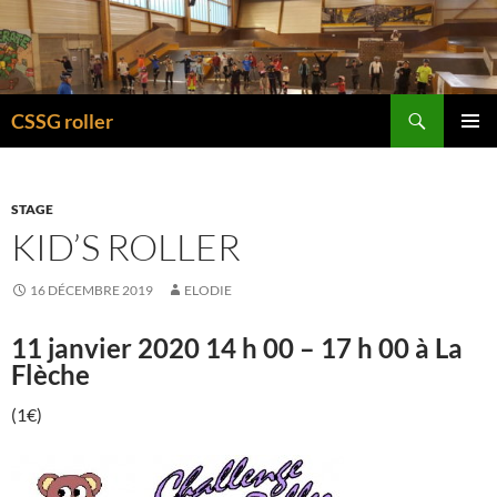
Recherche
CSSG roller
ALLER
MENU
AU
PRINCI
CONTENU
STAGE
KID’S ROLLER
16 DÉCEMBRE 2019
ELODIE
11 janvier 2020 14 h 00 – 17 h 00 à La
Flèche
(1€)