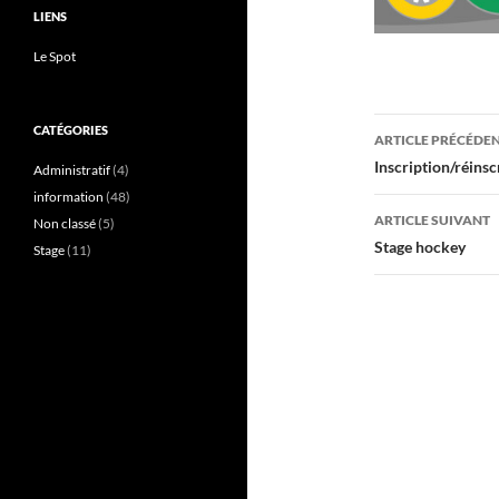
LIENS
Le Spot
Navigati
CATÉGORIES
ARTICLE PRÉCÉDE
des
Inscription/réinsc
Administratif
(4)
information
(48)
articles
ARTICLE SUIVANT
Non classé
(5)
Stage hockey
Stage
(11)