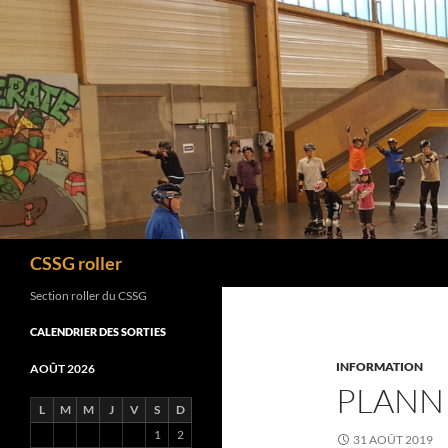
Recherche
CSSG roller
Section roller du CSSG
CALENDRIER DES SORTIES
INFORMATION
AOÛT 2026
PLANN
L
M
M
J
V
S
D
1
2
31 AOÛT 2019