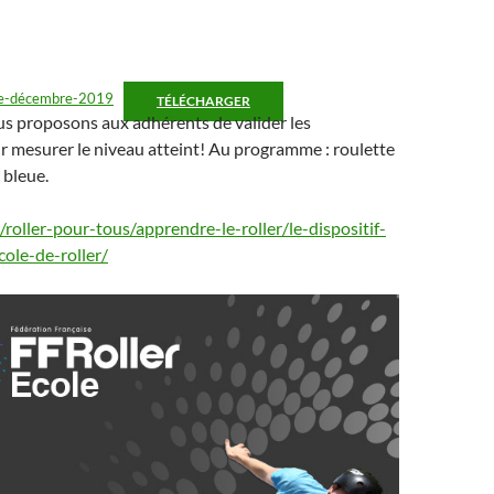
re-décembre-2019
TÉLÉCHARGER
us proposons aux adhérents de valider les
ur mesurer le niveau atteint! Au programme : roulette
 bleue.
fr/roller-pour-tous/apprendre-le-roller/le-dispositif-
ole-de-roller/