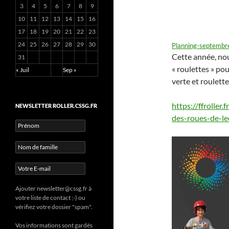
3
4
5
6
7
8
9
10
11
12
13
14
15
16
17
18
19
20
21
22
23
24
25
26
27
28
29
30
Planning-septemb
Cette année, no
31
« roulettes » po
« Juil
Sep »
verte et roulette
https://ffroller.
NEWSLETTER ROLLER.CSSG.FR
des-roues-de-lec
Ajouter newsletter@cssg.fr à
votre liste de contact ;-) ou
vérifiez votre dossier "spam".
Vos informations sont gardés