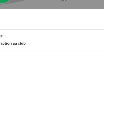
on
NT
ription au club