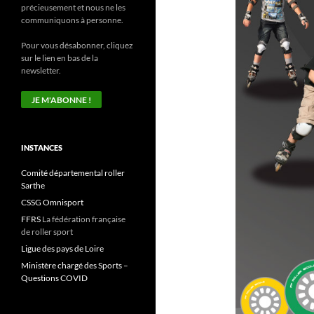
précieusement et nous ne les
communiquons à personne.
Pour vous désabonner, cliquez
sur le lien en bas de la
newsletter.
INSTANCES
Comité départemental roller
Sarthe
CSSG Omnisport
FFRS
La fédération française
de roller sport
Ligue des pays de Loire
Ministère chargé des Sports –
Questions COVID