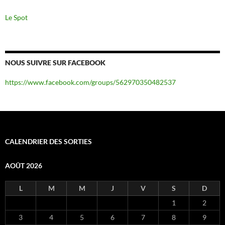
Le Spot
NOUS SUIVRE SUR FACEBOOK
https://www.facebook.com/groups/562970350482537
CALENDRIER DES SORTIES
AOÛT 2026
L
M
M
J
V
S
D
1
2
3
4
5
6
7
8
9