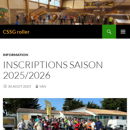
Recherche
CSSG roller
ALLER
MENU
AU
PRINCI
CONTENU
INFORMATION
INSCRIPTIONS SAISON
2025/2026
30 AOÛT 2025
YAN